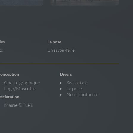
les
La pose
tc.
Un savoir-faire
onception
Divers
Charte graphique
SwissTrax
Logo/Mascotte
La pose
Nous contacter
éclaration
Mairie & TLPE