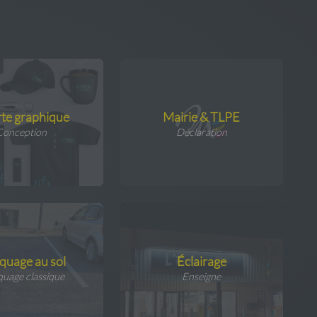
te graphique
Mairie & TLPE
Conception
Déclaration
quage au sol
Éclairage
uage classique
Enseigne