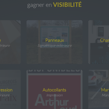
gagner en
VISIBILITÉ
e
Panneaux
Char
érieure
Signalétique extérieure
ression
Autocollants
Mar
érieure
Impression
Marq