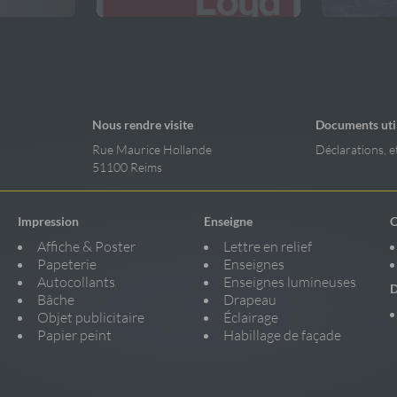
Nous rendre visite
Documents uti
Rue Maurice Hollande
Déclarations, e
51100 Reims
Impression
Enseigne
C
Affiche & Poster
Lettre en relief
Papeterie
Enseignes
Autocollants
Enseignes lumineuses
D
Bâche
Drapeau
Objet publicitaire
Éclairage
Papier peint
Habillage de façade